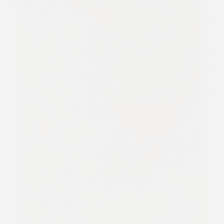
3 months ago
38:26
[是Sumimi呀] 轻语 模拟化妆 我是你预约的上门化妆师~
是Sumimi呀
3 months ago
37:24
[是Sumimi呀] 超超超级舒服的ASMR 黑白蕾丝手套摩擦耳朵
的酥麻触发音
是Sumimi呀
3 months ago
41:39
[是Sumimi呀] 感受不同布料的触发音 抓挠摩擦 酥麻到天灵盖
是Sumimi呀
3 months ago
48:39
[是Sumimi呀] 好久不见的读评论来啦！听着耳边的轻语闲聊
安心入睡吧
是Sumimi呀
3 months ago
44:21
[是Sumimi呀] 5种道具 近距离扫麦触发 /不暴力 但治疗老耳朵