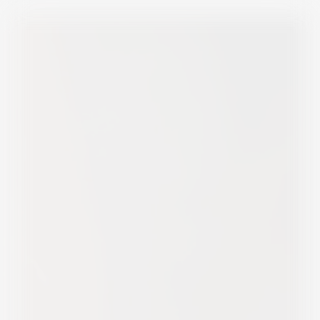
QQASMR
Home
Triggers
Artists
Log In
是Sumimi呀
Videos
38
Subscribers
28
Subscribe
Videos
Photos
About
38:59
[是Sumimi呀] 爽睡！17种触发音入脑 感受声音在脑子中穿来
穿去
是Sumimi呀
3 months ago
37:44