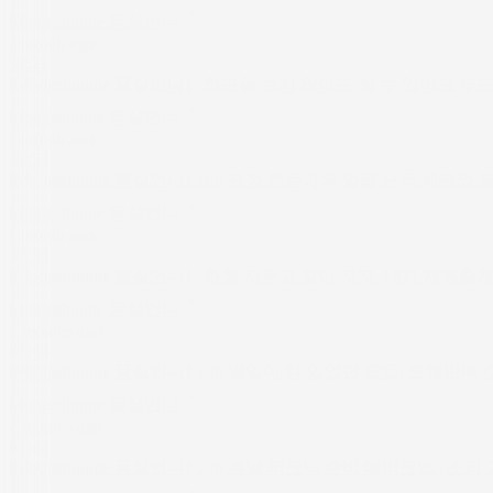
Mongsilunnie 몽실언니
a month ago
32:21
[Mongsilunnie 몽실언니] . 화면을 보지 않아도 잘 수 있어요 부드러운 빗질
Mongsilunnie 몽실언니
a month ago
32:52
[Mongsilunnie 몽실언니] .sub 표정 전문가의 얼굴 근육 체크와 괄사 케어 | Y
Mongsilunnie 몽실언니
a month ago
37:35
[Mongsilunnie 몽실언니] . 화장 지우고 같이 자자, 내가 재워줄게✨| Let me pu
Mongsilunnie 몽실언니
2 months ago
47:48
[Mongsilunnie 몽실언니] .sub 별일이 다 있었던 요즘, 오랜만
Mongsilunnie 몽실언니
2 months ago
41:42
[Mongsilunnie 몽실언니] .sub 봄날 피크닉 준비 메이크업 | 소리 가득한 화장 