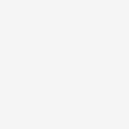
 Gentle Eye Cleaning for Sleep | Relaxing Ocular Care
부관리샵 | 어깨마사지 | Actor Acne Extraction Skincare | Fi
ve tingle cutting that makes time fly
 간대 | Let me fix your eyebrows before the teacher se
 | 뽑아내는 시각적 트리거 | 긁는 소리 | 잠을 부르는 속삭임 Face Touc