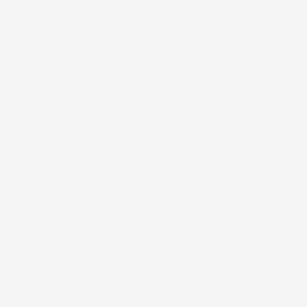
심야 타투샵 | Late Night Tattoo Shop to Help You Sleep
 Barely audible, softly mumbling sleep shop
 for a first-time customer
ing Your Christmas home party makeup