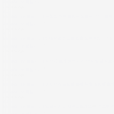
Mongsilunnie 몽실언니
3 months ago
39:17
[Mongsilunnie 몽실언니] 눈청소 전문 클리닉 상황극 | 안구 클렌징🫧 | 입소리 |
Mongsilunnie 몽실언니
3 months ago
48:12
[Mongsilunnie 몽실언니] 여배우의 여드름 압출 피부관리 |1인칭 프라이빗 피
Mongsilunnie 몽실언니
3 months ago
27:18
[Mongsilunnie 몽실언니] 자꾸만 듣게 되는 시간 순삭 팅글 자르기⚡️| Addicti
Mongsilunnie 몽실언니
3 months ago
25:08
[Mongsilunnie 몽실언니] 야자시간 담임쌤 몰래 눈썹 정리해줄게 | 철수 고백 하러
Mongsilunnie 몽실언니
3 months ago
36:03
[Mongsilunnie 몽실언니] 얼굴 만지며 재워드릴게요💤| 건조한 손소리
Mongsilunnie 몽실언니