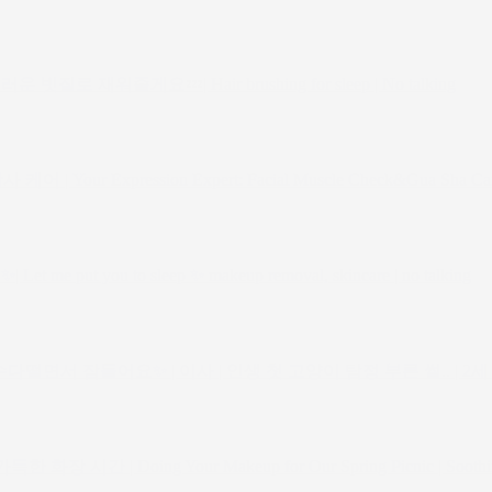
로 재워줄게요💤| Hair brushing for sleep | No talking
our Expression Expert: Facial Muscle Check&Gua Sha Ca
t you to sleep ✨ makeup removal, skincare | no talking
에 수다떨면서 잠들어요✨ | 이사 | 인생 첫 고양이 탐정 부른 썰.. | 2세
시간 | Doing Your Makeup for Our Spring Picnic | Soothi