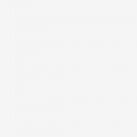
3 months ago
36:22
[Mongsilunnie 몽실언니] 아픈데 잠이 와요 슨생님...😪당신을 잠들게 하는 
Mongsilunnie 몽실언니
3 months ago
44:40
[Mongsilunnie 몽실언니] 들릴 듯 말 듯, 뻐끔뻐끔 수면샵💤 3초 만에 잠 듦 |
Mongsilunnie 몽실언니
3 months ago
01:18:18
ASMR.SUB 귀 마사지가 처음인 편안한 귀 마사지 케어샵| Full ear massage
ASMR몽실언니Mongsilunnie
5 years ago
01:03:51
ASMR.SUB 크리스마스 홈파티 메이크업해줄게🎄스타일링,퍼스널어텐션| Do
ASMR몽실언니Mongsilunnie
5 years ago
32:37
ASMR(SUB)친구야 면도해줄게/ A Relaxing Shave Just For You
ASMR몽실언니Mongsilunnie