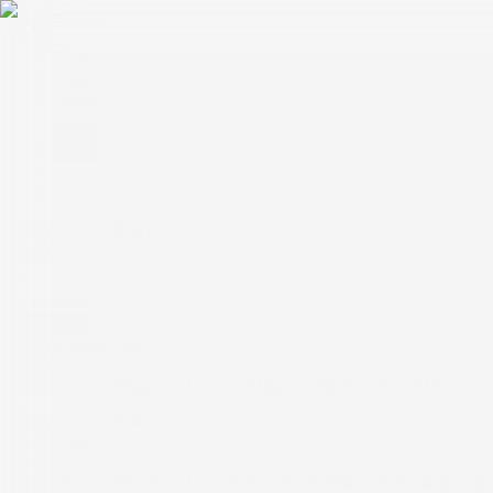
QQASMR
Home
Triggers
Artists
Log In
Mongsilunnie 몽실언니
Videos
25
Subscribers
379
Subscribe
Videos
Photos
About
44:39
[Mongsilunnie 몽실언니] .sub 고막을 간지럽히는 단어반복🫧 | Far-to- Cl
Mongsilunnie 몽실언니
16 days ago
37:45
[Mongsilunnie 몽실언니] .sub 여러가지 왁뿌볼 크런치 슬랑이 슬라임