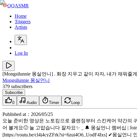
QQASMR
Home
Triggers
Artists
Log In
[Mongsilunnie 몽실언니] . 화장 지우고 같이 자자, 내가 재워줄게✨| Let me pu
Mongsilunnie 몽실언니
379
subscribers
Subscribe
0
Audio
Timer
Loop
Published at
：
2026/05/25
오늘 준비한 영상은 노토킹으로 클렌징부터 스킨케어 약간의 귀청
어 볼게요🙂 늘 고맙습니다 잘자요✨ _ 🔔 몽실언니 멤버십 | Join Members
[https://youtu.be/cl4j4cyZFrk?si=6zui4O6_UodF4Ixs] ✔몽실언니 인스