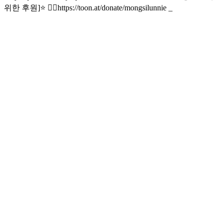
위한 후원]⭐ 👉🏻https://toon.at/donate/mongsilunnie _