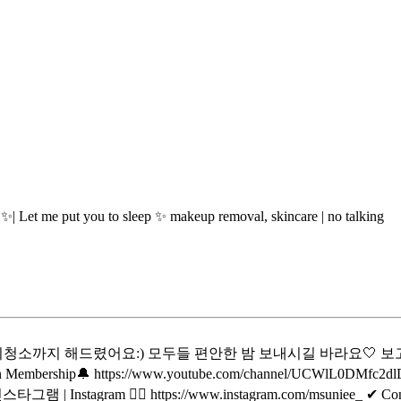
t you to sleep ✨ makeup removal, skincare | no talking
소까지 해드렸어요:) 모두들 편안한 밤 보내시길 바라요🤍 보
hip🔔 https://www.youtube.com/channel/UCWlL0DMfc2d
타그램 | Instagram 👉🏻 https://www.instagram.com/msuniee_ ✔ Co