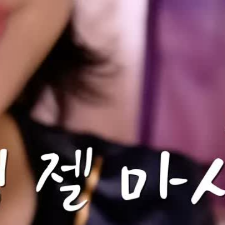
QQASMR
Home
Triggers
Artists
Log In
미니유 Miniyu ASMR
Videos
24
Subscribers
14
Subscribe
Videos
Photos
About
43:49
[미니유 Miniyu ASMR] 미용실 ASMRㅣ늦은 새벽, 자면서 받
는 헤어컷트 hair cut ASMR
미니유 Miniyu ASMR
3 months ago
33:27