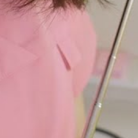
ASMR Boyoung 반보영
40
01:05:27
【ASMRコスプレ実写】崩壊スターレイル/トパーズ(Topaz's)
のコスプレで目と耳が幸せになる安眠癒しの
ASMR♥Whispering, ear massage【KU100,3Dio/りずな】
Rizuna
39
55:14
[ずなちゃんねる rizuna]勝利の女神:NIKKE/バイパーのコスプ
レで目と耳が幸せになる忙しいダーリンのための安眠ASMR
Rizuna
21
01:01:43
【ASMRコスプレ実写】Blue Archive/飛鳥馬トキ(バニーVer.)
のコスプレで目と耳が幸せになる完璧安眠ASMR✌️
【NoTalking/りずな】
Rizuna
47
47:53
【Latte】学校护士办公室