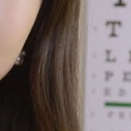
角色扮演
01:02:00
【ASMR コスプレ実写】原◯/旅人(Lumine)のコスプレで目
と耳が幸せになれるすっきり安眠ASMR♥Whispering, ear
massage【KU100/りずな】
Rizuna
52
39:58
[芝恩㱏] 头等舱的特殊体验~感受来自空姐的特殊关照吧 | 剧
情音声 [2025/3]
芝恩㱏
19
25:37
[Jamonghae柚子] 너의 뇌를 먹고 싶어, 뇌 먹방｜あなたの脳を
食べたいㅣBrain Surgery Roleplay, Eating You
Jamonghae柚子
6
01:39:34
[鬼花まりす] 鳴潮♡折枝コスで癒やしの安眠ASMR | 高音質
[2025-04]
鬼花まりす