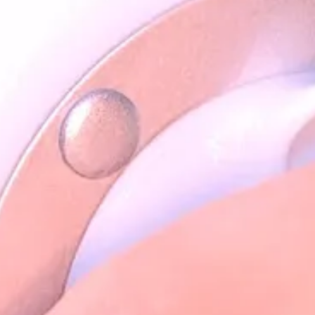
耳朵按摩
36:20
【ASMR】JKが耳かきしてあげるよ（刺激強め / 少しロール
プレイ）
迷路的番茄
28
01:09:14
[koPanda] 耳鏡を使ったリアルで深い耳かき 竹, ステンレス,
綿棒etc. / 声なし
koPanda こぱんだ
13
02:40:13
【ASMR/KU100】INTENSE Triggers And Love Bombing❤️
[Onee-san Voice/$10,000 Mic/EN/日本語]
Japan掏耳
63
02:04:37
【ASMR】本気でしんどい人へ。高級エステで極楽！睡眠誘
導。もみほぐし/頭痛・疲労に効く/耳かき/マッサージ/Sleep
Fast Tonight Intense Relaxation【周防パトラ】
周防パトラ