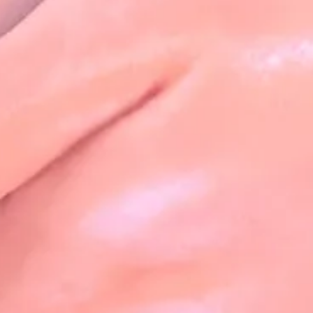
25
01:01:32
[koPanda] リアルな耳かき、時々耳ふー | Deep Ear Cleaning &
Ear Blowing for Sleep
koPanda ASMR
32
28:20
【ヒーリングASMR】耳かき＆マッサージ🕯️キャンドルの音
♡healing
Japan采耳
25
01:10:32
[ASMR]앗 기분좋아ㅎ귀청소 전용 면봉!🍄｜This Q- tip is only
for ear cleaning!｜耳掃除専用の綿棒で気持ちいい耳かき!
Olive ASMR
17
31:43
한국어ASMR 귀를 다양하게 자극하는 잠이오는 피어싱 가게
允英yoon ying
23