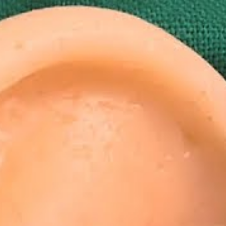
QQASMR
Home
Triggers
Artists
Log In
Doctor & Nurse Latte's Ear Cleaning👂 ASMR
Latte ASMR
564
subscribers
Subscribe
15
Audio
Timer
Loop
Published at
：
2022/10/19
大家好！这是拿铁:) 在此视频中，拿铁医生和护士将清洁你的
双耳！这是我第一次做这种视频，所以..我犯了很多错误，但
做起来很有趣，呵呵:) 我希望你喜欢它！非常感谢您收看