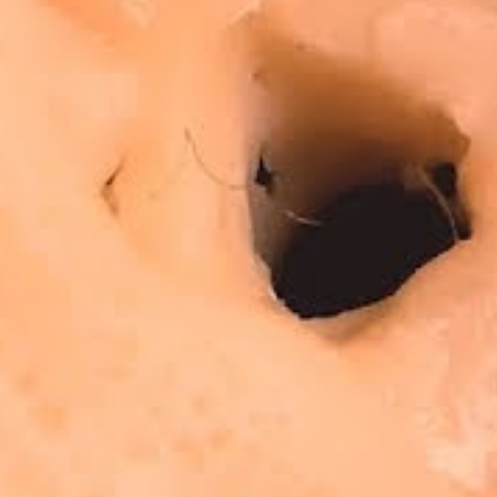
ASMR(SUB)VIP 풀코스 귀청소샵2(오일마사지,귀소독,버블
팩,귀청소,스킨케어)/Ear Cleaning Shop RolePlay
ASMR몽실언니Mongsilunnie
19
01:03:09
【Suna 助眠】无人声：用1300万韩元的人头麦来做按摩+耳部
清洁
ASMR Suna 꿀꿀선아
18
03:45:41
【ASMR】絶対眠れる😴癒しの耳かきスペシャルコース👂🏻/
竹耳かき、ステンレス、綿棒、光耳かき、プラスチック、ミ
ミスキット/3dio
Japan采耳
46
32:51
[少寒] 神里绫华 温柔採耳 引你入眠 cosplay原神
少寒Shine
48
42:34