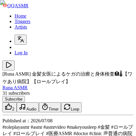
QQASMR
Home
Triggers
Artists
Log In
[Runa ASMR] 金髪女医によるケガの治療と身体検査🏥🌡️【ワ
ケあり病院】【ロールプレイ】
Runa ASMR
31
subscribers
Subscribe
2
Audio
Timer
Loop
Published at
：
2026/07/08
#roleplayasmr #asmr #asmrvideo #makeyousleep #金髪 #ロールプ
レイ #ロールプレイ #医療ASMR #doctor #clinic 💭普通の病院