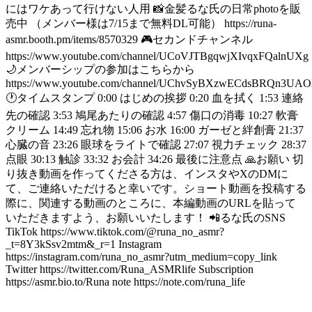
にはワケあって行けない人用 📸金髪るな氏の日常photoを販
売中 （メンバー様は7/15まで無料DL可能） https://runa-
asmr.booth.pm/items/8570329 🎮セカンドチャンネル
https://www.youtube.com/channel/UCoVJTBgqwjXIvqxFQalnUXg
🌙メンバーシップの参加はこちらから
https://www.youtube.com/channel/UChvSyBXzwECdsBRQn3UAO
🕐タイムスタンプ 0:00 はじめの挨拶 0:20 血を拭く 1:53 連絡
先の確認 3:53 鳩尾あたりの確認 4:57 傷口の消毒 10:27 軟膏
クリーム 14:49 忘れ物 15:06 お水 16:00 ガーゼと絆創膏 21:37
心臓の音 23:26 眼球をライトで確認 27:07 視力チェック 28:37
点眼 30:13 触診 33:32 お会計 34:26 最後に注意点 🙏お願い 切
り抜き動画を作ってくださる方は、インスタやXのDMに
て、ご連絡いただけると幸いです。ショート動画を投稿する
際に、関連する動画のところに、本編動画のURLを貼って
いただきますよう、お願いいたします！ 📲るな氏のSNS
TikTok https://www.tiktok.com/@runa_no_asmr?
_t=8Y3kSsv2mtm&_r=1 Instagram
https://instagram.com/runa_no_asmr?utm_medium=copy_link
Twitter https://twitter.com/Runa_ASMRlife Subscription
https://asmr.bio.to/Runa note https://note.com/runa_life