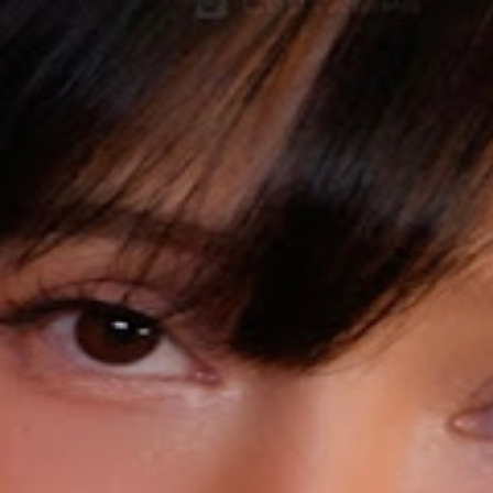
ยเสียงทำความสะอาดหูก่อนนอน