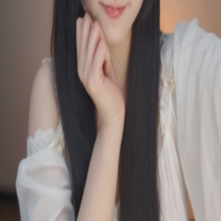
喜欢这个内容~ 之前我说过大家喜欢的话我就再做一个有人声
有音乐的版本，这个版本现在来啦！（p1有人声和背景音乐，
p2无背景音乐） 这次我在视频开头加上了技师敲门，进入房
间坐下准备工具的声音，视频最后也加了技师离开房间的声
音， 所有的流程完全是1:1按照线下采耳店走的，还加上了采
耳店会用的背景音乐， 因为我在采耳店里听到的音乐是隐隐
约约若有若无的，所以我把背景音乐的声音调的很小~ 总之，
这次的视频比上次更加还原线下采耳店！ 小宝你有什么建议
可以评论区或者弹幕上告诉我~ 视频数据好的话就代表大家真
的喜欢这个题材，以后我就常做给你听~ 晚安~ （背景音乐是
渔舟唱晚）