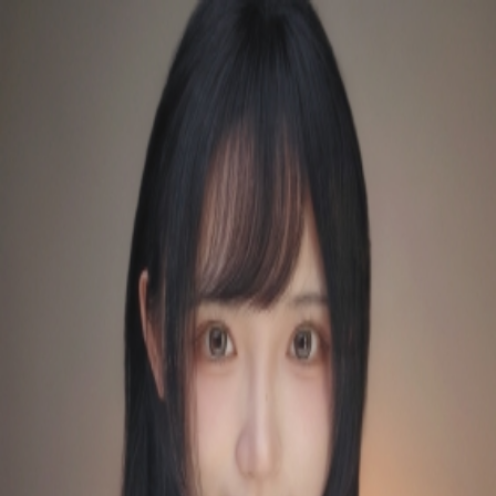
QQASMR
Home
Triggers
Artists
Log In
[是Sumimi呀] 超好睡的三十种物品无规律触发音
是Sumimi呀
28
subscribers
Subscribe
0
Audio
Timer
Loop
Published at
：
2026/04/17
我试了很多种方法，这个麦克风录出来的音频如果降噪到没有
底噪的话，听起来会失真，所以保留了一些设备的底噪，这样
听起来的感觉是最好的~