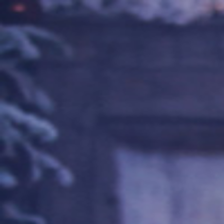
QQASMR
Home
Triggers
Artists
Log In
[展展展不开] 也太放松了！超舒服的头皮清洁和放松，手法按摩
展展展不开
436
subscribers
Subscribe
0
Audio
Timer
Loop
Published at
：
2026/04/15
本来这周是另一个，但是因为相机断电素材丢失就无了……就