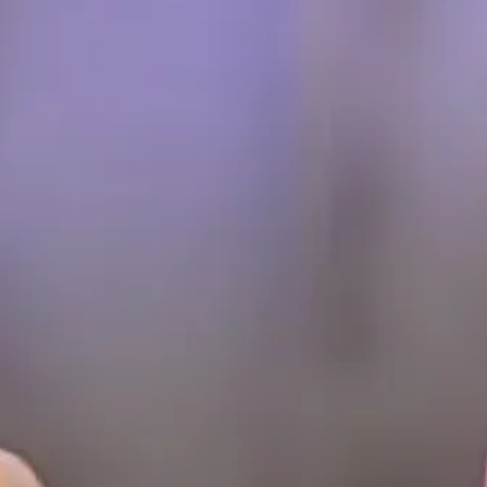
欲しいというリクエストがあったので、録音しました！ 冒
頭30分のレイヤードサウンドは完全に自分用😴 水の音って
心が落ち着きますよね🐈✨ ⭐水と炭酸水の音 再生リスト
https://youtube.com/playlist?
list=PLAdXhR1o2X6TVvTY7V9MHI1sKjK2m4UCl 🎤使用マ
イク TASCAM Portacapture X8 https://amzn.to/3om7vna ※左右
に音が分かれておりますので、是非イヤホンやヘッドホンを
つけてお楽しみください。 ※リクエストの際は「リクエス
ト」という単語をコメント内に入れて下さい♪ #ASMR #水の
音 #睡眠 #hatomugiasmr #はとむぎ
无人声
水の音
01:27:19
[PPOMO] 魂を入れ替えた黄金の音 | You are GOLD, Baby |
Golden Triggers with My Soul
番茄PPOMO
29
01:20:53
【眠音】五十、推荐 （敏感的耳语/耳部按摩）
ASMR Cham ちゃむ
21
18:40